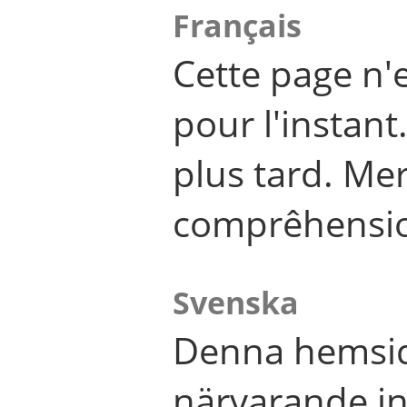
Français
Cette page n'
pour l'instant
plus tard. Me
comprêhensi
Svenska
Denna hemsid
närvarande in