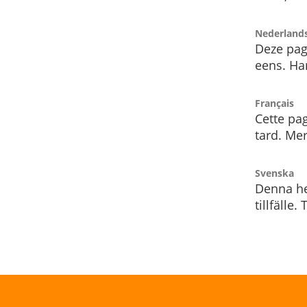
Nederland
Deze pag
eens. Har
Français
Cette pag
tard. Me
Svenska
Denna he
tillfälle