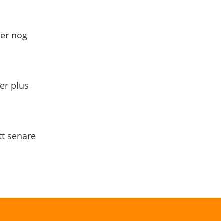
ter nog
yer plus
tt senare