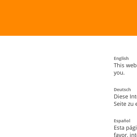
English
This webs
you.
Deutsch
Diese Int
Seite zu
Español
Esta pág
favor, i